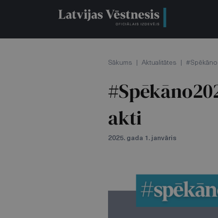
Sākums
|
Aktualitātes
|
#Spēkāno20
#Spēkāno2025
akti
2025. gada 1. janvāris