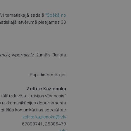
lv
) tematiskajā sadaļā
"Spēkā no
ematiskajā atvērumā pieejamas 30
mi.lv, lvportals.lv,
žurnāls "Jurista
Papildinformācijai:
Zeltīte Kazļenoka
ciālā izdevēja “Latvijas Vēstnesis”
as un komunikācijas departamenta
igitālās komunikācijas speciāliste
zeltite.kazlenoka@lv.lv
67898741, 25386479