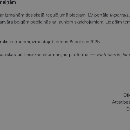
zmaiņām
par izmaiņām tiesiskajā regulējumā pieejami LV portāla (
lvportals.
 janvāra beigām papildinās ar jauniem skaidrojumiem. Līdz šim t
eraksti atrodami, izmantojot tēmturi #spēkāno2025.
pilsoniskās un tiesiskās informācijas platforma —
vestnesis.lv, liku
Ofi
Attīstīb
D