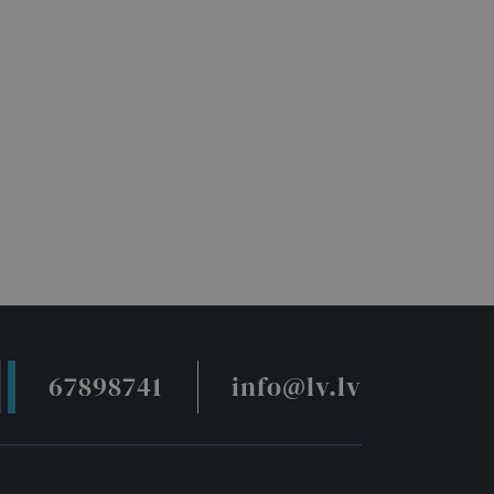
67898741
info@lv.lv