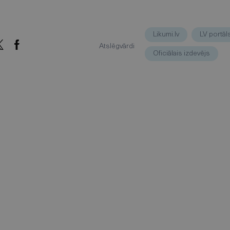
Likumi.lv
LV portāl
Atslēgvārdi
Oficiālais izdevējs