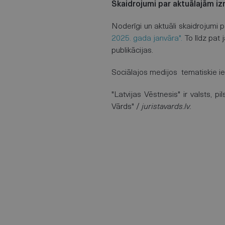
Skaidrojumi par aktuālajām i
Noderīgi un aktuāli skaidrojumi 
2025. gada janvāra".
To līdz pat
publikācijas.
Sociālajos medijos tematiskie i
"Latvijas Vēstnesis" ir valsts, 
Vārds" /
juristavards.lv.