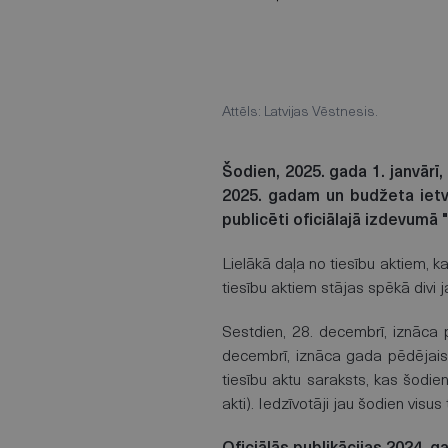
Attēls: Latvijas Vēstnesis.
Šodien, 2025. gada 1. janvārī
2025. gadam un budžeta ietva
publicēti oficiālajā izdevumā 
Lielākā daļa no tiesību aktiem, k
tiesību aktiem stājas spēkā divi 
Sestdien, 28. decembrī, iznāca p
decembrī, iznāca gada pēdējais p
tiesību aktu saraksts, kas šodie
akti). Iedzīvotāji jau šodien visus