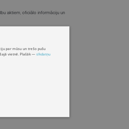
bu aktiem, oficiālo informāciju un
dību saistošie noteikumi;
māciju par mūsu un trešo pušu
s šajā vietnē. Plašāk —
sīkdatņu
 1. janvārī, ir vienkopus pieejami
dz 2024. gada nogalei.
.01.2025. → Stājas spēkā:
ttps://likumi.lv/ta/jaunakie/zaude-