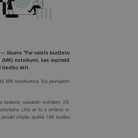
p — likums "Par valsts budžetu
 (MK) noteikumi, kas iepriekš
 tiesību akti.
 un 80 MK noteikumos. No jaunajiem
 laidiens, savukārt svētdien, 29.
ziņošanu. Līdz ar to ir zināms to
 janvārī stājās spēkā 186 tiesību