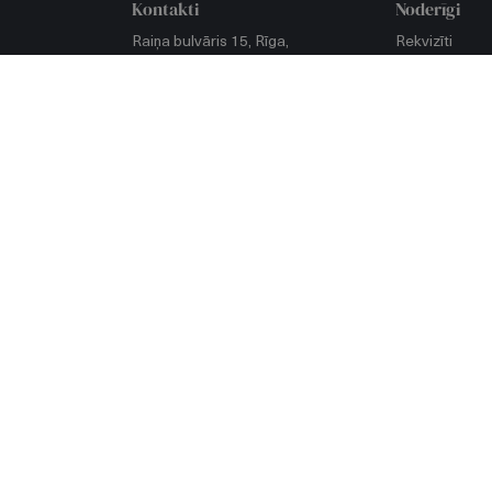
Kontakti
Noderīgi
Raiņa bulvāris 15, Rīga,
Rekvizīti
LV-1050, Latvija
Privātuma poli
Klientu apkalpošana
klātienē:
Piekļūstamīb
9.00–15.00
(darbdienās)
Citā laikā pēc pieraksta
Viegli lasīt
67898741
Lapas koks
info@lv.lv
E-adrese
Visi kontakti