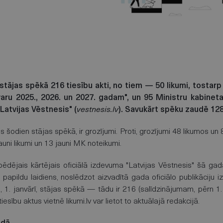
, stājas spēkā 216 tiesību akti, no tiem — 50 likumi, tostar
ru 2025., 2026. un 2027. gadam", un 95 Ministru kabineta
"Latvijas Vēstnesis" (
vestnesis.lv
). Savukārt spēku zaudē 128
as šodien stājas spēkā, ir grozījumi. Proti, grozījumi 48 likumos
jauni likumi un 13 jauni MK noteikumi.
ēdējais kārtējais oficiālā izdevuma "Latvijas Vēstnesis" šā gada
apildu laidiens, noslēdzot aizvadītā gada oficiālo publikāciju iz
n, 1. janvārī, stājas spēkā — tādu ir 216 (salīdzinājumam, pērn 1.
 tiesību aktus vietnē likumi.lv var lietot to aktuālajā redakcijā.