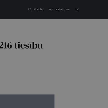
Meklēt
Iestatījumi
LV
216 tiesību