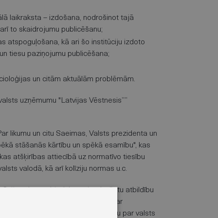
ālā laikraksta – izdošana, nodrošinot tajā
 arī to skaidrojumu publicēšanu;
as atspoguļošana, kā ari šo institūciju izdoto
s un tiesu paziņojumu publicēšana;
socioloģijas un citām aktuālām problēmām.
valsts uzņēmumu "Latvijas Vēstnesis””
Par likumu un citu Saeimas, Valsts prezidenta un
pēkā stāšanās kārtību un spēkā esamību", kas
kas atšķirības attiecībā uz normatīvo tiesību
lsts valodā, kā arī kolīziju normas u.c.
ciju valsts sabiedrību ar ierobežotu atbildību
ktobra
Ministru Kabineta rīkojumu
“Par
bu “Latvijas Vēstnesis” pārveidošanu par valsts