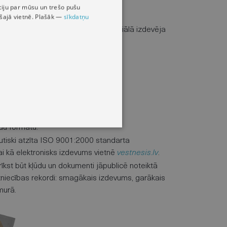
māciju par mūsu un trešo pušu
s šajā vietnē. Plašāk —
sīkdatņu
 informācijas likums
, kas nosaka oficiālā izdevēja
.
am:
du formātu.
autiski atzīta ISO 9001:2000 standarta
ai kā elektronisks izdevums vietnē
vestnesis.lv
.
drīkst būt kļūdu un dokumenti jāpublicē noteiktā
vīžniecības rekordi: smagākais izdevums, garākais
murā.