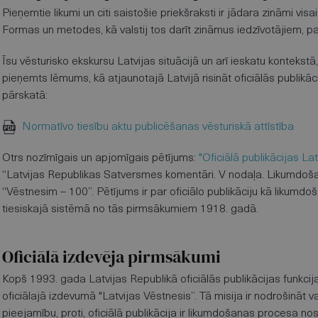
Pieņemtie likumi un citi saistošie priekšraksti ir jādara zināmi visai
Formas un metodes, kā valstij tos darīt zināmus iedzīvotājiem, 
Īsu vēsturisko ekskursu Latvijas situācijā un arī ieskatu kontek
pieņemts lēmums, kā atjaunotajā Latvijā risināt oficiālās publikāc
pārskatā:
Normatīvo tiesību aktu publicēšanas vēsturiskā attīstība
Otrs nozīmīgais un apjomīgais pētījums:
"Oficiālā publikācijas La
“Latvijas Republikas Satversmes komentāri. V nodaļa. Likumdošan
“Vēstnesim – 100”. Pētījums ir par oficiālo publikāciju kā liku
tiesiskajā sistēmā no tās pirmsākumiem 1918. gadā.
Oficiālā izdevēja pirmsākumi
Kopš 1993. gada Latvijas Republikā oficiālās publikācijas funkcija 
oficiālajā izdevumā "Latvijas Vēstnesis”. Tā misija ir nodrošināt v
pieejamību, proti, oficiālā publikācija ir likumdošanas procesa n