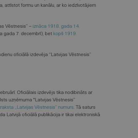
a, attīstot formu un kanālu, ar ko iedzīvotājiem
bas Vēstnesis” –
iznāca 1918. gada 14.
ša gada 7. decembrī), bet
kopš 1919.
dienu oficiālā izdevēja “Latvijas Vēstnesis”
ruārī. Oficiālais izdevējs tika nodibināts ar
lsts uzņēmuma "Latvijas Vēstnesis”
ikraksta „Latvijas Vēstnesis” numurs
. Tā saturs
Latvijā oficiālā publikācija ir tikai elektroniskā