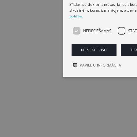
Sīkdatnes tiek izmantotas, lai uzlabot
sīkdatnēm, kuras izmantojam, atveriet 
politikā
.
NEPIECIEŠAMĀS
STAT
PIEŅEMT VISU
TIK
PAPILDU INFORMĀCIJA