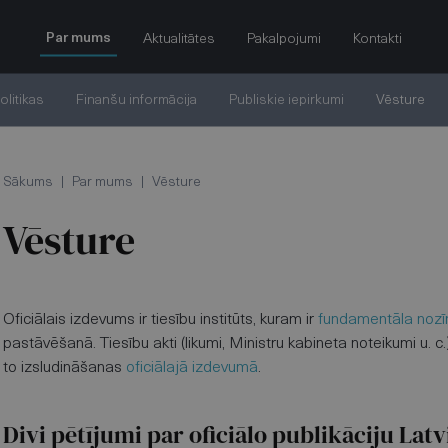
Par mums
Aktualitātes
Pakalpojumi
Kontakti
olitikas
Finanšu informācija
Publiskie iepirkumi
Vēsture
Sākums
|
Par mums
|
Vēsture
Vēsture
Oficiālais izdevums ir tiesību institūts, kuram ir
fundamentāla noz
pastāvēšanā. Tiesību akti (likumi, Ministru kabineta noteikumi u. c.
to izsludināšanas
oficiālajā izdevumā
.
Divi pētījumi par oficiālo publikāciju Latv