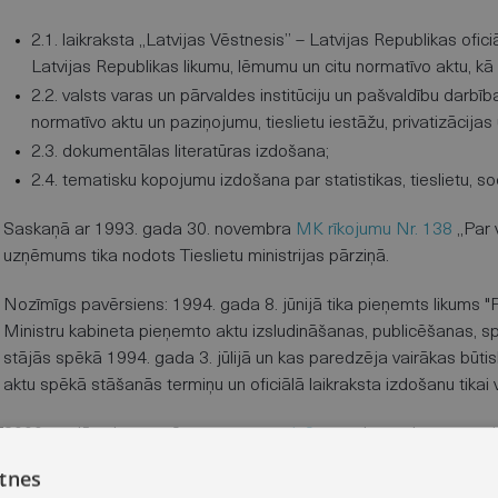
2.1. laikraksta „Latvijas Vēstnesis” – Latvijas Republikas ofici
Latvijas Republikas likumu, lēmumu un citu normatīvo aktu, kā
2.2. valsts varas un pārvaldes institūciju un pašvaldību darbīb
normatīvo aktu un paziņojumu, tieslietu iestāžu, privatizācija
2.3. dokumentālas literatūras izdošana;
2.4. tematisku kopojumu izdošana par statistikas, tieslietu, 
Saskaņā ar 1993. gada 30. novembra
MK rīkojumu Nr. 138
„Par 
uzņēmums tika nodots Tieslietu ministrijas pārziņā.
Nozīmīgs pavērsiens: 1994. gada 8. jūnijā tika pieņemts likums "
Ministru kabineta pieņemto aktu izsludināšanas, publicēšanas, s
stājās spēkā 1994. gada 3. jūlijā un kas paredzēja vairākas būtis
aktu spēkā stāšanās termiņu un oficiālā laikraksta izdošanu tikai va
2000. gadā valsts uzņēmums
reorganizēts
par bezpeļņas organizā
(VSIA). VSIA “Latvijas Vēstnesis” izveidots ar 2004. gada 24. o
tnes
bezpeļņas organizācijas valsts sabiedrības ar ierobežotu atbildī