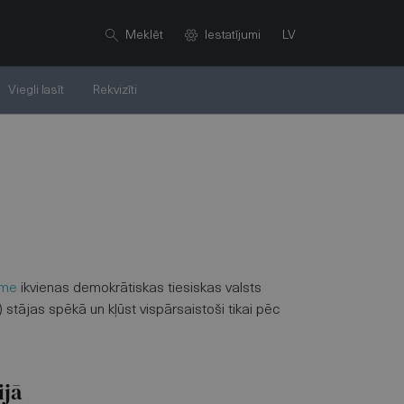
Meklēt
Iestatījumi
LV
Viegli lasīt
Rekvizīti
īme
ikvienas demokrātiskas tiesiskas valsts
) stājas spēkā un kļūst vispārsaistoši tikai pēc
ijā