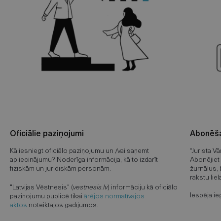
Oficiālie paziņojumi
Abonēša
Kā iesniegt oficiālo paziņojumu un /vai saņemt
“Jurista V
apliecinājumu? Noderīga informācija, kā to izdarīt
Abonējiet 
fiziskām un juridiskām personām.
žurnālus, 
rakstu liel
"Latvijas Vēstnesis" (
vestnesis.lv
) informāciju kā oficiālo
Iespēja ie
paziņojumu publicē tikai
ārējos normatīvajos
aktos
noteiktajos gadījumos.