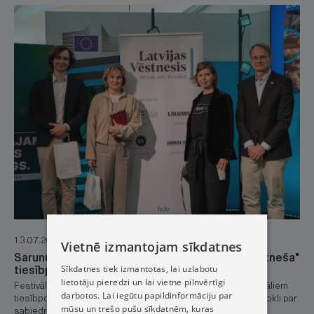
13.07.2026.
Vietnē izmantojam sīkdatnes
Sarunu festivālā LAMPA aizvadīta "Latvijas Vēstneša"
Sīkdatnes tiek izmantotas, lai uzlabotu
tiesībpratības stafete
lietotāju pieredzi un lai vietne pilnvērtīgi
Festivāla apmeklētāji kopā ar ekspertiem diskutēja par aktuāliem
darbotos. Lai iegūtu papildinformāciju par
tiesībpolitikas jautājumiem un balsojumos pauda savu viedokli par
mūsu un trešo pušu sīkdatnēm, kuras
sabiedrībā nozīmīgām tēmām.