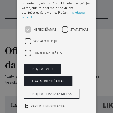
izmantojam, atveriet "Papildu informācija". Jūs
varat jebkurā brīdī mainīt savu izvēli,
atgriežoties šajā vietnē. Plašāk —
sīkdatņu
Lasīt
politikā
.
NEPIECIEŠAMĀS
STATISTIKAS
SOCIĀLO MEDIJU
Oficiālā izdevēja
FUNKCIONALITĀTES
darbības virzieni
PIEŅEMT VISU
"Latvijas Vēstnesis" uztur vienotu valsts, pilsoniskās un
TIKAI NEPIECIEŠAMĀS
tiesiskās informācijas platformu:
PIEŅEMT TIKAI ATZĪMĒTĀS
PAPILDU INFORMĀCIJA