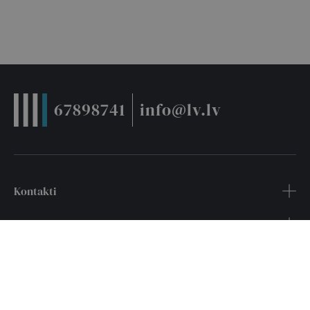
67898741
info@lv.lv
Kontakti
Noderīgi
Pakalpojumi
Seko mums: