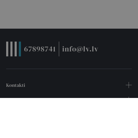
67898741
info@lv.lv
Kontakti
Noderīgi
Pakalpojumi
Seko mums: