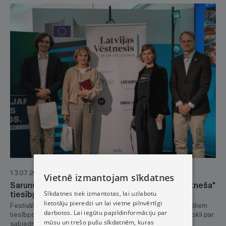
13.07.2026.
Vietnē izmantojam sīkdatnes
Sarunu festivālā LAMPA aizvadīta "Latvijas Vēstneša"
Sīkdatnes tiek izmantotas, lai uzlabotu
tiesībpratības stafete
lietotāju pieredzi un lai vietne pilnvērtīgi
Festivāla apmeklētāji kopā ar ekspertiem diskutēja par aktuāliem
darbotos. Lai iegūtu papildinformāciju par
tiesībpolitikas jautājumiem un balsojumos pauda savu viedokli par
mūsu un trešo pušu sīkdatnēm, kuras
sabiedrībā nozīmīgām tēmām.