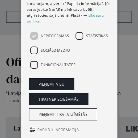
izmantojam, atveriet "Papildu informācija". Jūs
varat jebkurā brīdī mainīt savu izvēli,
atgriežoties šajā vietnē. Plašāk —
sīkdatņu
Lasīt
politikā
.
NEPIECIEŠAMĀS
STATISTIKAS
SOCIĀLO MEDIJU
Oficiālā izdevēja
FUNKCIONALITĀTES
darbības virzieni
PIEŅEMT VISU
"Latvijas Vēstnesis" uztur vienotu valsts, pilsoniskās un
TIKAI NEPIECIEŠAMĀS
tiesiskās informācijas platformu:
PIEŅEMT TIKAI ATZĪMĒTĀS
PAPILDU INFORMĀCIJA