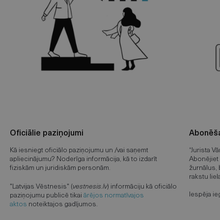
Oficiālie paziņojumi
Abonēša
Kā iesniegt oficiālo paziņojumu un /vai saņemt
“Jurista V
apliecinājumu? Noderīga informācija, kā to izdarīt
Abonējiet 
fiziskām un juridiskām personām.
žurnālus, 
rakstu liel
"Latvijas Vēstnesis" (
vestnesis.lv
) informāciju kā oficiālo
Iespēja ie
paziņojumu publicē tikai
ārējos normatīvajos
aktos
noteiktajos gadījumos.